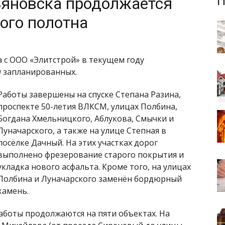
ьяновска продолжается
П
ого полотна
 с ООО «Элитстрой» в текущем году
9 запланированных.
Работы завершены на спуске Степана Разина,
проспекте 50-летия ВЛКСМ, улицах Полбина,
Богдана Хмельницкого, Аблукова, Смычки и
Луначарского, а также на улице Степная в
посёлке Дачный. На этих участках дорог
выполнено фрезерование старого покрытия и
укладка нового асфальта. Кроме того, на улицах
Полбина и Луначарского заменён бордюрный
камень.
аботы продолжаются на пяти объектах. На