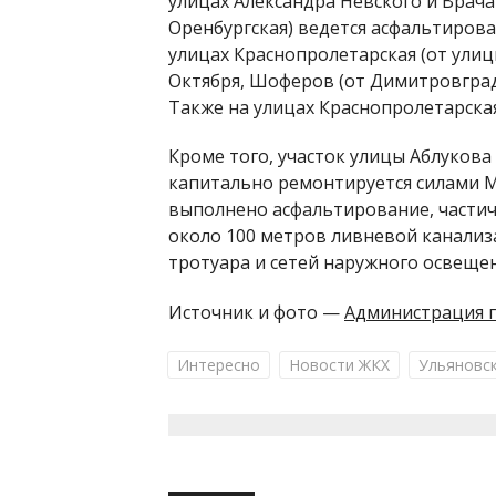
улицах Александра Невского и Врач
Оренбургская) ведется асфальтиров
улицах Краснопролетарская (от улиц
Октября, Шоферов (от Димитровград
Также на улицах Краснопролетарска
Кроме того, участок улицы Аблукова
капитально ремонтируется силами 
выполнено асфальтирование, части
около 100 метров ливневой канализ
тротуара и сетей наружного освещен
Источник и фото —
Администрация г
Интересно
Новости ЖКХ
Ульяновс