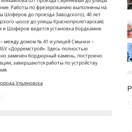
а Михайлова (от проезда Сиреневый до улицы
ание. Работы по фрезерованию выполнены на
ы Шоферов до проезда Заводского), 40 лет
ского шоссе до улицы Краснопролетарская).
я и Шоферов ведется установка бордкамня.
 – между домом № 41 и улицей Смычки –
МБУ «Дорремстрой». Здесь полностью
чно заменён бордюрный камень, построено
ации, завершаются работы по устройству
ия.
орода Ульяновска
Р
к