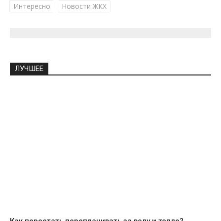
Интересно
Новости ЖКХ
ЛУЧШЕЕ
Как перестать переплачивать за воду и тепло?