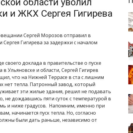
ской области уволил
П
ки и ЖКХ Сергея Гигирева
 совещании Сергей Морозов отправил в
и Сергея Гигирева за задержки с началом
де своего доклада в правительстве о пуске
а в Ульяновске и области, Сергей Гигирев
щил, что на Нижней Террасе в ста с лишним
х нет тепла. Патронный завод, который
уживает эти жилые здания, решил не подавать
о, не дождавшись пяти суток с температурой в
мь и ниже градусов. Напомним, именно при
ам, начинается пуск тепла. Но, согласно
олжны были дать раньше, независимо от