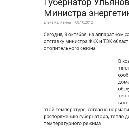
Губернатор Ульянов
Министра энергети
Елена Калязина
08.10.2012
Сегодня, 8 октября, на аппаратном
отставку министра ЖКХ и ТЭК област
отопительного сезона.
В хо
тепл
сооб
дома
обсл
тепл
восе
этой температуре, согласно норматив
распоряжению губернатора, тепло д
температурного режима.