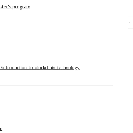
aster's program
introduction-to-blockchain-technology
n
on