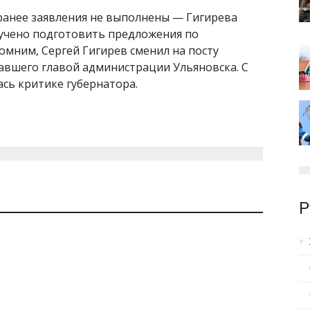
 ранее заявления не выполнены — Гигирева
учено подготовить предложения по
омним, Сергей Гигирев сменил на посту
тавшего главой администрации Ульяновска. С
ась критике губернатора.
Р