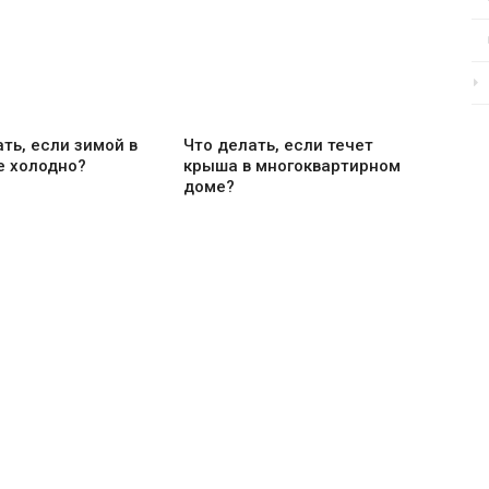
ть, если зимой в
Что делать, если течет
е холодно?
крыша в многоквартирном
доме?