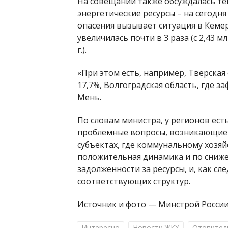
На совещании также обсуждалась те
энергетические ресурсы – на сегодня
опасения вызывает ситуация в Кемер
увеличилась почти в 3 раза (с 2,43 мл
г.).
«При этом есть, например, Тверская
17,7%, Волгоградская область, где 
Мень.
По словам министра, у регионов ес
проблемные вопросы, возникающие п
субъектах, где коммунальному хозяй
положительная динамика и по сниже
задолженности за ресурсы, и, как с
соответствующих структур.
Источник и фото —
Минстрой Росси
Интересно
Новости ЖКХ
Отопител