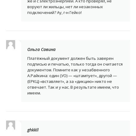
же и с электроэнергией. А кто проверял, не
воруют ли жильцы, нет ли незаконных
подключений? Ау, г-н Гейко!
Ольга Савина
Платёжный документ должен быть заверен
подписью и печатью, только тогда он считается
документом. Помните как у незабвенного
А.Райкина: один (УО) — «штампует», другой —
(ЕРКЦ) «вставляет», а за «дикцию» никто не
отвечает. Так и у нас. В результате имеем, что
имеем.
ghkkll