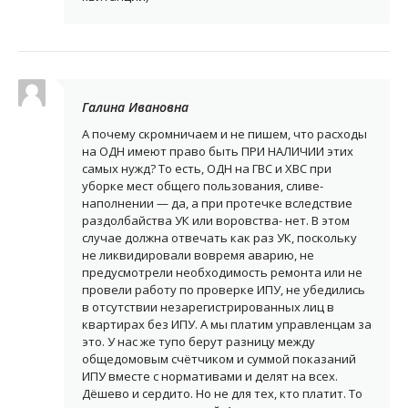
Галина Ивановна
А почему скромничаем и не пишем, что расходы
на ОДН имеют право быть ПРИ НАЛИЧИИ этих
самых нужд? То есть, ОДН на ГВС и ХВС при
уборке мест общего пользования, сливе-
наполнении — да, а при протечке вследствие
раздолбайства УК или воровства- нет. В этом
случае должна отвечать как раз УК, поскольку
не ликвидировали вовремя аварию, не
предусмотрели необходимость ремонта или не
провели работу по проверке ИПУ, не убедились
в отсутствии незарегистрированных лиц в
квартирах без ИПУ. А мы платим управленцам за
это. У нас же тупо берут разницу между
общедомовым счётчиком и суммой показаний
ИПУ вместе с нормативами и делят на всех.
Дёшево и сердито. Но не для тех, кто платит. То