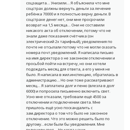
соцзащита… Унизили… Я объяснила что мне
соцстрах должны вернуть деньги за лечение
ребёнка 70000 и я полностью верну деньги. В
соцстрахе денег нет, они мне просрочили
возврат на 1,5 месяца… Они не составили
никакого акта об отключении, потому что не
знали даже показания счётчика (он
электрический 2х тарифный), уведомления по
почте не отсылали потому что не могли сказать
номера почт.уведомлений. Я написала письмо
на имя директора о не законном отключении и
просьбой пойти на встречу, но они хотели
подождать месяц для ответа, а его у меня не
было. Я написала в жил.инспекцию, обратилась в
администрацию… Но они тоже рассматривают
месяц… Я заплатила долг и пеню (влезла в долг
6000) и попросила письменно включить свет.
Усно мне отказали, требовали ещё 4500 за
отключении и подключении света. Мне
пришлось ещё усно поскандалить с
зам.директора о том что было не законное
отключение. Что это можно решить было по
другому…если были бы уведомления. Мне
включили свет… Но когда наши