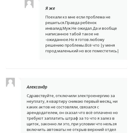
Я же
Поехали ко мне если проблема не
решиться.Правда ребёнок
инвалид.Муж.Не ожидал.Да и вообще
написанное табой такое не
-ожиданное.Но я готов любому
решению проблемы.Всё что |у меня
город маленький но все поместетись|
Александр
Сдравствуйте, отключили электроенергию за
неуплату, я квартиру снимаю первый месяц, ни
каких актов не состовляли, связался с
арендодателем, он сказал что всё оплачено но
требуют заплатить штраф за то что я залез в
щиток, законно ли это, при условии что нельзя
включить автоматы не открыв верхний отдел